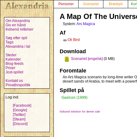
Personer
Scenarier
Brætspil
Kon
A Map Of The Univers
Om Alexandria
System:
Ars Magica
Giv en hånd
Indsend rettelser
Af
Søg efter spil
Oli Bird
✏️
Tags
Alexandria i tal
Download
Steder
Scenariet [engelsk]
(0 MB)
Kalender
Blog-feeds
Priser
Foromtale
Jost-spillet
An Ars Magica scenario by long-time writer Oli
Kontakt os
desert sands of Arabia, to meet with a powerf
Privatlivspolitik
Spillet på
Log ind:
Gaelcon (1999)
[Facebook]
[Google]
Indsend rettelser for denne side
[Twitter]
[Steam]
[Discord]