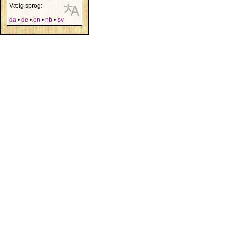
Vælg sprog:
da
•
de
•
en
•
nb
•
sv