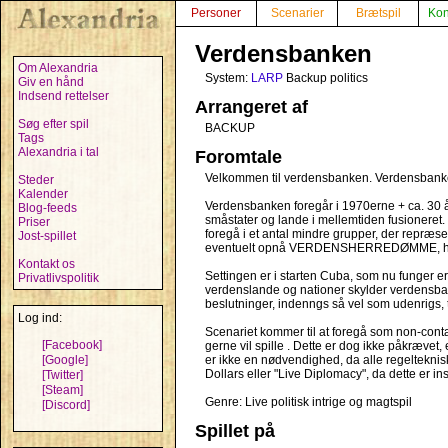
Personer
Scenarier
Brætspil
Kon
Verdensbanken
Om Alexandria
System:
LARP
Backup politics
Giv en hånd
Indsend rettelser
Arrangeret af
Søg efter spil
BACKUP
Tags
Alexandria i tal
Foromtale
Velkommen til verdensbanken. Verdensbanken e
Steder
Kalender
Verdensbanken foregår i 1970erne + ca. 30 år
Blog-feeds
småstater og lande i mellemtiden fusioneret. 
Priser
foregå i et antal mindre grupper, der repræs
Jost-spillet
eventuelt opnå VERDENSHERREDØMME, helst 
Kontakt os
Settingen er i starten Cuba, som nu funger e
Privatlivspolitik
verdenslande og nationer skylder verdensba
beslutninger, indenngs så vel som udenrigs
Log ind:
Scenariet kommer til at foregå som non-contact
[Facebook]
gerne vil spille . Dette er dog ikke påkrævet, e
[Google]
er ikke en nødvendighed, da alle regeltekniske
Dollars eller "Live Diplomacy", da dette er 
[Twitter]
[Steam]
Genre: Live politisk intrige og magtspil
[Discord]
Spillet på