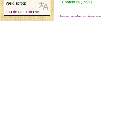
Confekt IIa (1999)
Vælg sprog:
da
•
de
•
en
•
nb
•
sv
Indsend rettelser for denne side