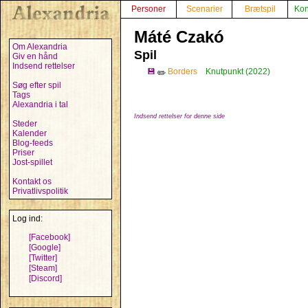
Personer
Scenarier
Brætspil
Kon
Máté Czakó
Om Alexandria
Spil
Giv en hånd
Indsend rettelser
💾
Borders
Knutpunkt (2022)
✏️
Søg efter spil
Tags
Alexandria i tal
Indsend rettelser for denne side
Steder
Kalender
Blog-feeds
Priser
Jost-spillet
Kontakt os
Privatlivspolitik
Log ind:
[Facebook]
[Google]
[Twitter]
[Steam]
[Discord]