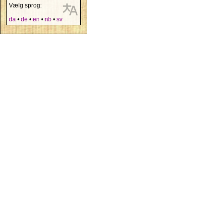
Vælg sprog:
da
•
de
•
en
•
nb
•
sv