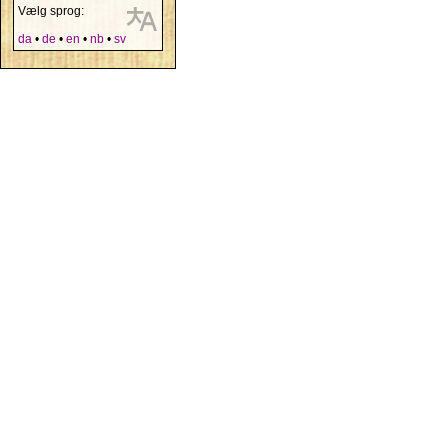
Vælg sprog:
da
•
de
•
en
•
nb
•
sv