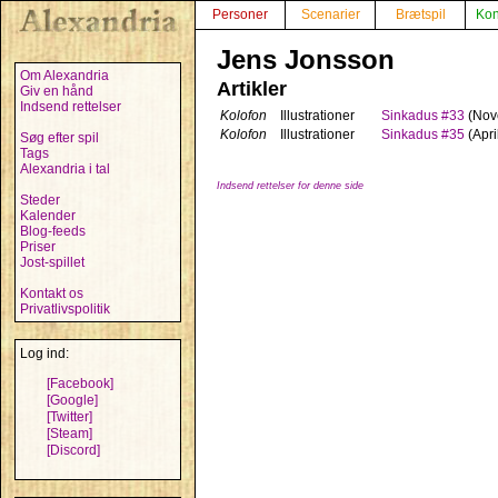
Personer
Scenarier
Brætspil
Kon
Jens Jonsson
Om Alexandria
Artikler
Giv en hånd
Indsend rettelser
Kolofon
Illustrationer
Sinkadus #33
(Nov
Kolofon
Illustrationer
Sinkadus #35
(Apri
Søg efter spil
Tags
Alexandria i tal
Indsend rettelser for denne side
Steder
Kalender
Blog-feeds
Priser
Jost-spillet
Kontakt os
Privatlivspolitik
Log ind:
[Facebook]
[Google]
[Twitter]
[Steam]
[Discord]