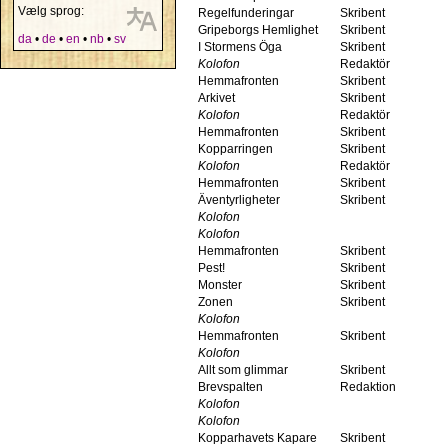
Vælg sprog:
Regelfunderingar
Skribent
Gripeborgs Hemlighet
Skribent
da
•
de
•
en
•
nb
•
sv
I Stormens Öga
Skribent
Kolofon
Redaktör
Hemmafronten
Skribent
Arkivet
Skribent
Kolofon
Redaktör
Hemmafronten
Skribent
Kopparringen
Skribent
Kolofon
Redaktör
Hemmafronten
Skribent
Äventyrligheter
Skribent
Kolofon
Kolofon
Hemmafronten
Skribent
Pest!
Skribent
Monster
Skribent
Zonen
Skribent
Kolofon
Hemmafronten
Skribent
Kolofon
Allt som glimmar
Skribent
Brevspalten
Redaktion
Kolofon
Kolofon
Kopparhavets Kapare
Skribent