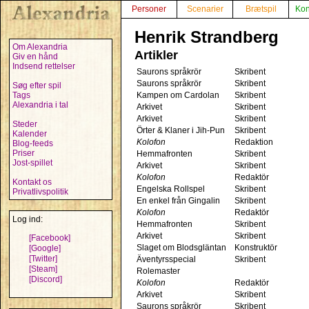
Personer
Scenarier
Brætspil
Kon
Henrik Strandberg
Om Alexandria
Artikler
Giv en hånd
Indsend rettelser
Saurons språkrör
Skribent
Saurons språkrör
Skribent
Søg efter spil
Tags
Kampen om Cardolan
Skribent
Alexandria i tal
Arkivet
Skribent
Arkivet
Skribent
Steder
Örter & Klaner i Jih-Pun
Skribent
Kalender
Kolofon
Redaktion
Blog-feeds
Priser
Hemmafronten
Skribent
Jost-spillet
Arkivet
Skribent
Kolofon
Redaktör
Kontakt os
Engelska Rollspel
Skribent
Privatlivspolitik
En enkel från Gingalin
Skribent
Kolofon
Redaktör
Log ind:
Hemmafronten
Skribent
Arkivet
Skribent
[Facebook]
Slaget om Blodsgläntan
Konstruktör
[Google]
[Twitter]
Äventyrsspecial
Skribent
[Steam]
Rolemaster
[Discord]
Kolofon
Redaktör
Arkivet
Skribent
Saurons språkrör
Skribent