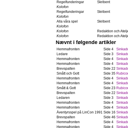
Regelfunderingar
Skribent
Kolofon
Regelfunderingar
Skribent
Kolofon
Alla våra spel
Skribent
Kolofon
Kolofon
Redaktion och Atelj
Kolofon
Redaktion och Atelj
Nævnt i følgende artikler
Hemmafronten
Side 4
Sinkad
Ledare
Side 3
Sinkad
Hemmafronten
Side 4
Sinkad
Hemmafronten
Side 4
Sinkad
Brevspalten
Side 22
Sinkad
Smått och Gott
Side 35
Rubico
Hemmafronten
Side 4
Sinkad
Hemmafronten
Side 4
Sinkad
Smått & Gott
Side 23
Rubico
Brevspalten
Side 22
Sinkad
Ledaren
Side 3
Sinkad
Hemmafronten
Side 4
Sinkad
Hemmafronten
Side 4
Sinkad
Äventyrsspel på LinCon 1991
Side 16
Sinkad
Brevspalten
Side 46
Sinkad
Hemmafronten
Side 4
Sinkad
Hemmafronten
Side 4
Sinkad