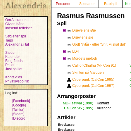
Personer
Scenarier
Brætspil
Kon
Rasmus Rasmussen
Om Alexandria
Spil
Giv en hånd
Indsend rettelser
💾
Djævelens Øje
✏️
Søg efter spil
Djævlens øje
✏️
Tags
Alexandria i tal
Godt Nytår - eller "Shit, vi skal dø!"
✏️
💾
LD4
✏️
Steder
Kalender
💾
Mordets melodi
✏️
Blog-feeds
Priser
Call of Cthulhu (VF Con 91)
✏️
Jost-spillet
Skriften på Væggen
✏️
Kontakt os
Cyberpunk (CalCon 1995)
Privatlivspolitik
Cyberpunk (CalCon 1997)
Log ind:
Arrangørposter
[Facebook]
TMD-Festival
(1990)
Kontakt
[Google]
CalCon '95
(1995)
Arrangör
[Twitter]
[Steam]
Artikler
[Discord]
Brevkassen
Brevkassen