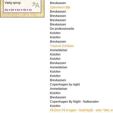
Vælg sprog:
Brevkassen
Djævelens Øje
da
•
de
•
en
•
nb
•
sv
Brevkassen
Brevkassen
Brevkassen
Brevkassen
De professionelle
Kolofon
Kolofon
Brevkassen
Tropical Zombies
Anmeldelser
Kolofon
Kolofon
Brevkassen
Anmeldelser
Kolofon
Kolofon
Brevkassen
Copenhagen by night
Anmeldelser
Kolofon
Brevkassen
Copenhagen By Night - Natkanalen
Kolofon
Få Dem På Krogen - Godt Nytår - eller "Shit, vi