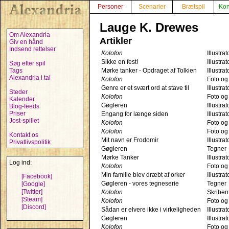
Personer
Scenarier
Brætspil
Kon
Lauge K. Drewes
Om Alexandria
Artikler
Giv en hånd
Indsend rettelser
Kolofon
Illustrat
Sikke en fest!
Illustrat
Søg efter spil
Tags
Mørke tanker - Opdraget af Tolkien
Illustrat
Alexandria i tal
Kolofon
Foto og 
Genre er et svært ord at stave til
Illustrat
Steder
Kolofon
Foto og 
Kalender
Gøgleren
Illustrat
Blog-feeds
Priser
Engang for længe siden
Illustrat
Jost-spillet
Kolofon
Foto og 
Kolofon
Foto og 
Kontakt os
Mit navn er Frodomir
Illustrat
Privatlivspolitik
Gøgleren
Tegner
Mørke Tanker
Illustrat
Log ind:
Kolofon
Foto og 
Min familie blev dræbt af orker
Illustrat
[Facebook]
Gøgleren - vores tegneserie
Tegner
[Google]
[Twitter]
Kolofon
Skriben
[Steam]
Kolofon
Foto og 
[Discord]
Sådan er elvere ikke i virkeligheden
Illustrat
Gøgleren
Illustrat
Kolofon
Foto og 