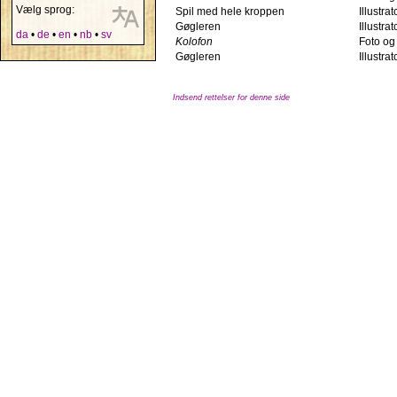
Vælg sprog:
Spil med hele kroppen
Illustrat
Gøgleren
Illustrat
da
•
de
•
en
•
nb
•
sv
Kolofon
Foto og 
Gøgleren
Illustrat
Indsend rettelser for denne side