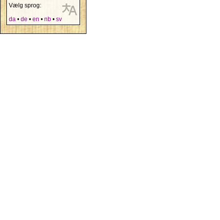
Vælg sprog:
da
•
de
•
en
•
nb
•
sv