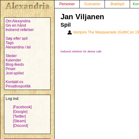
Personer
Scenarier
Brætspil
Kon
Jan Viljanen
Om Alexandria
Spil
Giv en hånd
Indsend rettelser
Vampire The Masquerade (GothCon 1
Søg efter spil
Tags
Alexandria i tal
Indsend rettelser for denne side
Steder
Kalender
Blog-feeds
Priser
Jost-spillet
Kontakt os
Privatlivspolitik
Log ind:
[Facebook]
[Google]
[Twitter]
[Steam]
[Discord]