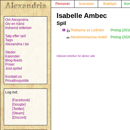
Personer
Scenarier
Brætspil
Kon
Isabelle Ambec
Om Alexandria
Spil
Giv en hånd
Indsend rettelser
💾
Riddarna av Leånien
Prolog (201
👍
Søg efter spil
Mardrömmarnas Hotell
Prolog (202
✏️
Tags
Alexandria i tal
Steder
Kalender
Indsend rettelser for denne side
Blog-feeds
Priser
Jost-spillet
Kontakt os
Privatlivspolitik
Log ind:
[Facebook]
[Google]
[Twitter]
[Steam]
[Discord]