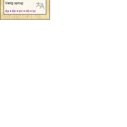
Vælg sprog:
da
•
de
•
en
•
nb
•
sv