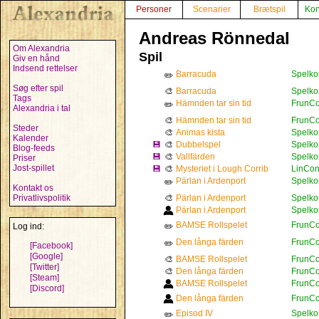
Personer
Scenarier
Brætspil
Kon
Andreas Rönnedal
Om Alexandria
Spil
Giv en hånd
Indsend rettelser
Barracuda
Spelko
✏️
Søg efter spil
🎨
Barracuda
Spelko
Tags
Hämnden tar sin tid
FrunCo
✏️
Alexandria i tal
🎨
Hämnden tar sin tid
FrunCo
Steder
🎨
Animas kista
Spelkon
Kalender
💾
🎨
Dubbelspel
Spelkon
Blog-feeds
💾
🎨
Vallfärden
Spelkon
Priser
Jost-spillet
💾
🎨
Mysteriet i Lough Corrib
LinCon
Pärlan i Ardenport
Spelko
✏️
Kontakt os
Privatlivspolitik
🎨
Pärlan i Ardenport
Spelko
Pärlan i Ardenport
Spelko
BAMSE Rollspelet
FrunCo
Log ind:
✏️
Den långa färden
FrunCo
✏️
[Facebook]
[Google]
🎨
BAMSE Rollspelet
FrunCo
[Twitter]
🎨
Den långa färden
FrunCo
[Steam]
BAMSE Rollspelet
FrunCo
[Discord]
Den långa färden
FrunCo
Episod IV
Spelko
✏️