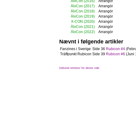
ÄlvCon
(2016)
Arrangör
ÄlvCon
(2017)
Arrangör
ÄlvCon
(2018)
Arrangör
ÄlvCon
(2019)
Arrangör
X-CON
(2020)
Arrangör
ÄlvCon
(2021)
Arrangör
ÄlvCon
(2022)
Arrangör
Nævnt i følgende artikler
Fanzines i Sverige
Side 36
Rubicon #4
(Febru
Träffpunkt Rubicon
Side 39
Rubicon #6
(Juni 
Indsend rettelser for denne side