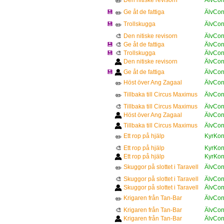
Den nitiske revisorn
ÄlvCon
✏️
💾
Ge åt de fattiga
ÄlvCon
✏️
💾
Trollskugga
ÄlvCon
✏️
🎨
Den nitiske revisorn
ÄlvCon
💾
🎨
Ge åt de fattiga
ÄlvCon
💾
🎨
Trollskugga
ÄlvCon
Den nitiske revisorn
ÄlvCon
💾
Ge åt de fattiga
ÄlvCon
Höst över Ang Zagaal
ÄlvCon
✏️
Tillbaka till Circus Maximus
ÄlvCon
✏️
🎨
Tillbaka till Circus Maximus
ÄlvCon
Höst över Ang Zagaal
ÄlvCon
Tillbaka till Circus Maximus
ÄlvCon
Ett rop på hjälp
KyrKon
✏️
🎨
Ett rop på hjälp
KyrKon
Ett rop på hjälp
KyrKon
Skuggor på slottet i Taravell
ÄlvCon
✏️
🎨
Skuggor på slottet i Taravell
ÄlvCon
Skuggor på slottet i Taravell
ÄlvCon
Krigaren från Tan-Bar
ÄlvCon
✏️
🎨
Krigaren från Tan-Bar
ÄlvCon
Krigaren från Tan-Bar
ÄlvCon