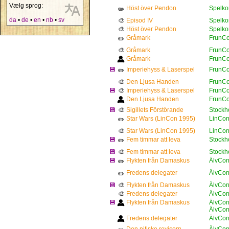
Vælg sprog:
Höst över Pendon
Spelko
✏️
da
•
de
•
en
•
nb
•
sv
🎨
Episod IV
Spelko
🎨
Höst över Pendon
Spelko
Gråmark
FrunCo
✏️
🎨
Gråmark
FrunCo
Gråmark
FrunCo
💾
Imperiehyss & Laserspel
FrunCo
✏️
🎨
Den Ljusa Handen
FrunCo
💾
🎨
Imperiehyss & Laserspel
FrunCo
Den Ljusa Handen
FrunCo
💾
🎨
Sigillets Förstörande
Stockh
Star Wars (LinCon 1995)
LinCon
✏️
🎨
Star Wars (LinCon 1995)
LinCon
💾
Fem timmar att leva
Stockh
✏️
💾
🎨
Fem timmar att leva
Stockh
💾
Flykten från Damaskus
ÄlvCon
✏️
Fredens delegater
ÄlvCon
✏️
💾
🎨
Flykten från Damaskus
ÄlvCon
🎨
Fredens delegater
ÄlvCon
💾
Flykten från Damaskus
ÄlvCon
ÄlvCon
Fredens delegater
ÄlvCon