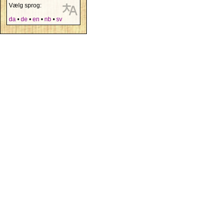
Vælg sprog:
da
•
de
•
en
•
nb
•
sv