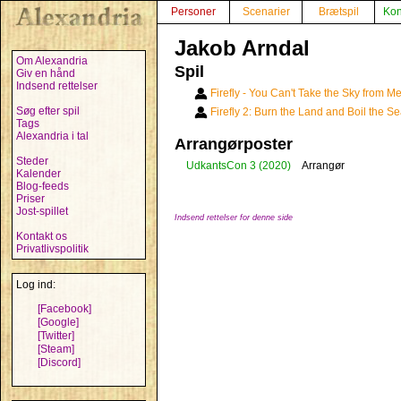
Personer
Scenarier
Brætspil
Kon
Jakob Arndal
Om Alexandria
Spil
Giv en hånd
Indsend rettelser
Firefly - You Can't Take the Sky from Me
Søg efter spil
Firefly 2: Burn the Land and Boil the Se
Tags
Alexandria i tal
Arrangørposter
Steder
UdkantsCon 3
(2020)
Arrangør
Kalender
Blog-feeds
Priser
Jost-spillet
Indsend rettelser for denne side
Kontakt os
Privatlivspolitik
Log ind:
[Facebook]
[Google]
[Twitter]
[Steam]
[Discord]