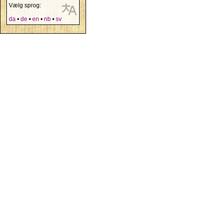
Vælg sprog:
da
•
de
•
en
•
nb
•
sv