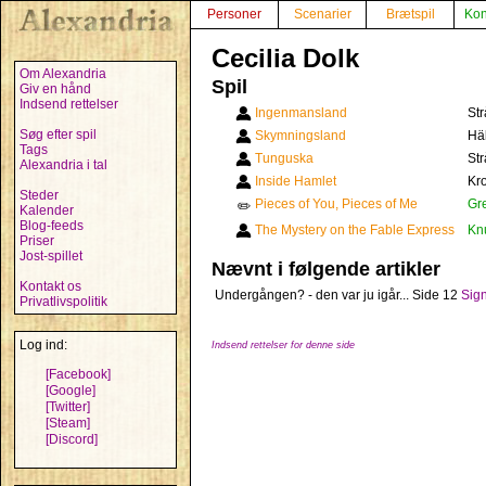
Personer
Scenarier
Brætspil
Kon
Cecilia Dolk
Om Alexandria
Spil
Giv en hånd
Indsend rettelser
Ingenmansland
Str
Søg efter spil
Skymningsland
Häl
Tags
Tunguska
Str
Alexandria i tal
Inside Hamlet
Kr
Steder
Pieces of You, Pieces of Me
Gr
✏️
Kalender
Blog-feeds
The Mystery on the Fable Express
Kn
Priser
Jost-spillet
Nævnt i følgende artikler
Kontakt os
Undergången? - den var ju igår...
Side 12
Sign
Privatlivspolitik
Log ind:
Indsend rettelser for denne side
[Facebook]
[Google]
[Twitter]
[Steam]
[Discord]