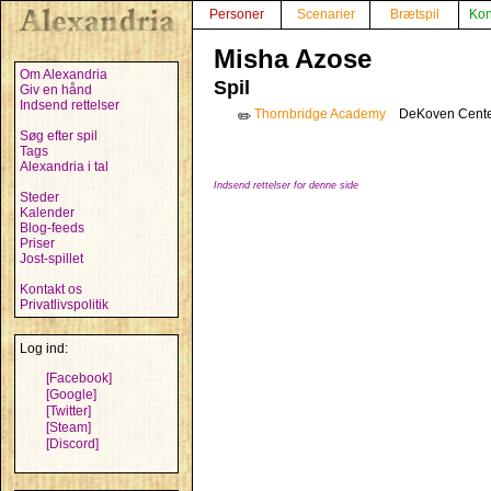
Personer
Scenarier
Brætspil
Kon
Misha Azose
Om Alexandria
Spil
Giv en hånd
Indsend rettelser
Thornbridge Academy
DeKoven Center
✏️
Søg efter spil
Tags
Alexandria i tal
Indsend rettelser for denne side
Steder
Kalender
Blog-feeds
Priser
Jost-spillet
Kontakt os
Privatlivspolitik
Log ind:
[Facebook]
[Google]
[Twitter]
[Steam]
[Discord]