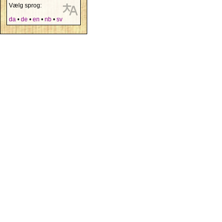
Vælg sprog:
da
•
de
•
en
•
nb
•
sv