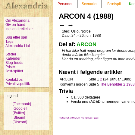
Personer
Scenarier
Brætspil
Kon
ARCON 4 (1988)
Om Alexandria
←
→
Giv en hånd
Indsend rettelser
Sted: Oslo, Norge
Dato: 24. - 26. juni 1988
Søg efter spil
Tags
Del af:
ARCON
Alexandria i tal
Vi har ikke haft noget program for denne kongr
Steder
derfor måske ikke komplet.
Kalender
Har du en ændring, eller ligger du inde med
Blog-feeds
Priser
Jost-spillet
Nævnt i følgende artikler
ARCON
Side 1
2
(24. januar 1989)
Kontakt os
Privatlivspolitik
Konvent i norden
Side 5
The Beholder 2 1988
Trivia
Log ind:
Ca. 300 deltagere
Första pris i AD&D turneringen var enl
[Facebook]
[Google]
[Twitter]
[Steam]
Indsend rettelser for denne side
[Discord]