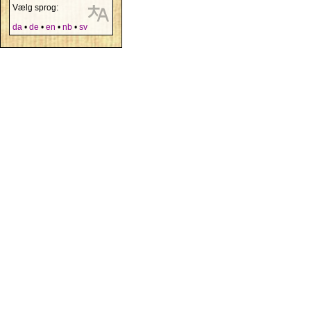
Vælg sprog:
da
•
de
•
en
•
nb
•
sv