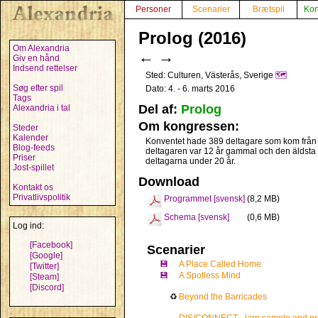
Personer
Scenarier
Brætspil
Kon
Prolog (2016)
Om Alexandria
←
→
Giv en hånd
Indsend rettelser
Sted: Culturen, Västerås, Sverige
🗺️
Søg efter spil
Dato: 4. - 6. marts 2016
Tags
Del af:
Prolog
Alexandria i tal
Om kongressen:
Steder
Kalender
Konventet hade 389 deltagare som kom från 
Blog-feeds
deltagaren var 12 år gammal och den äldsta 6
Priser
deltagarna under 20 år.
Jost-spillet
Download
Kontakt os
Privatlivspolitik
Programmet [svensk]
(8,2 MB)
Schema [svensk]
(0,6 MB)
Log ind:
[Facebook]
Scenarier
[Google]
💾
A Place Called Home
[Twitter]
💾
A Spotless Mind
[Steam]
[Discord]
♻
Beyond the Barricades