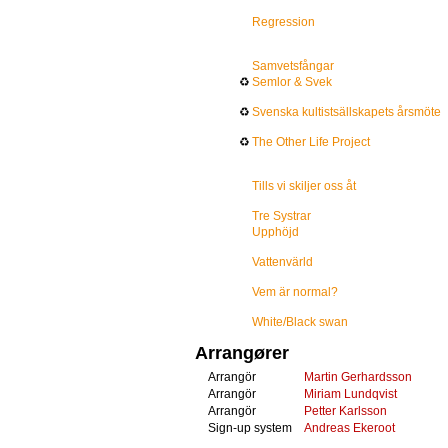
Regression
Samvetsfångar
♻
Semlor & Svek
♻
Svenska kultistsällskapets årsmöte
♻
The Other Life Project
Tills vi skiljer oss åt
Tre Systrar
Upphöjd
Vattenvärld
Vem är normal?
White/Black swan
Arrangører
Arrangör
Martin Gerhardsson
Arrangör
Miriam Lundqvist
Arrangör
Petter Karlsson
Sign-up system
Andreas Ekeroot