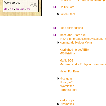
DIS/CONNECT - larp sample and pr
Vælg sprog:
💾
Do Us Part
da
•
de
•
en
•
nb
•
sv
♻
Fallen Stars
💾
Född till världskrig
💾
Inom land, utom rike
IRSA 3 (intergalactic relay station A-
♻
Kommando Holger Meins
Kærlighed ifølge ABBA
M/S Kristina
MaffioSOS
Månskensnatt - Ett lajv om varulvar 
Never For Ever
♻
Nice guys
Nora går?
Nyårslöften
Paradis Hotel
Pretty Boys
♻
Prosthetics