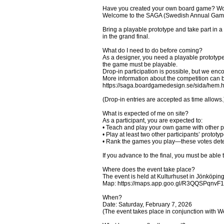
Have you created your own board game? Would
Welcome to the SAGA (Swedish Annual Game 
Bring a playable prototype and take part in 
in the grand final.
What do I need to do before coming?
As a designer, you need a playable prototyp
the game must be playable.
Drop-in participation is possible, but we enc
More information about the competition can 
https://saga.boardgamedesign.se/sida/hem.h
(Drop-in entries are accepted as time allows.
What is expected of me on site?
As a participant, you are expected to:
• Teach and play your own game with other p
• Play at least two other participants’ prototy
• Rank the games you play—these votes de
If you advance to the final, you must be able
Where does the event take place?
The event is held at Kulturhuset in Jönköping
Map: https://maps.app.goo.gl/R3QQSPqnvF
When?
Date: Saturday, February 7, 2026
(The event takes place in conjunction with W