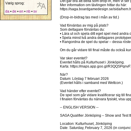
Det går bra att delta som drop-in, men vi ser 
Vælg sprog:
Mer information om tävlingen hittar du här:
https://saga.boardgamedesign.se/sida/hem.h
da
•
de
•
en
•
nb
•
sv
(Drop-in-bidrag tas med i mån av tid.)
Vad förväntas av mig på plats?
Som deltagare förväntas du:
• Lära ut och spela ditt eget spel med andra 
• Spela minst två andra deltagares prototype
• Rangordna de spel du spelar – dessa röster
Om du går vidare till final måste du också k
Var sker eventet?
Eventet hålls på Kulturhuset i Jönköping.
Karta: https://maps.app.goo.gl/R3QQSPqnv
När?
Datum: Lördag 7 februari 2026
(Eventet hålls i samband med Wettcon.)
Vad händer efter eventet?
De spel som går vidare kvalificerar sig till 
I finalen förväntas du närvara fysiskt, visa up
-- ENGLISH VERSION --
SAGA Qualifier Jönköping – Show and Test t
Location: Kulturhuset, Jönköping
Date: Saturday, February 7, 2026 (in conjunc