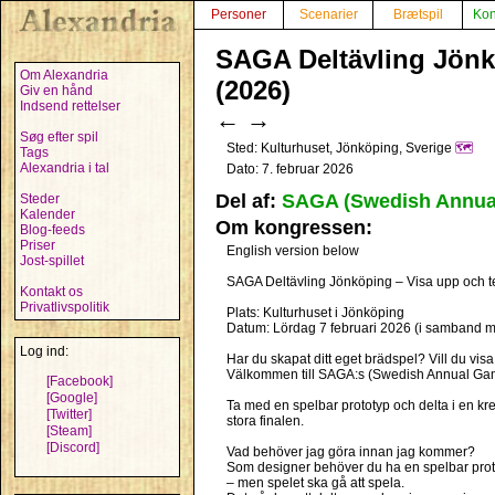
Personer
Scenarier
Brætspil
Kon
SAGA Deltävling Jönkö
Om Alexandria
(2026)
Giv en hånd
Indsend rettelser
←
→
Søg efter spil
Sted: Kulturhuset, Jönköping, Sverige
🗺️
Tags
Alexandria i tal
Dato: 7. februar 2026
Del af:
SAGA (Swedish Annua
Steder
Kalender
Om kongressen:
Blog-feeds
Priser
English version below
Jost-spillet
SAGA Deltävling Jönköping – Visa upp och te
Kontakt os
Privatlivspolitik
Plats: Kulturhuset i Jönköping
Datum: Lördag 7 februari 2026 (i samband 
Log ind:
Har du skapat ditt eget brädspel? Vill du visa
Välkommen till SAGA:s (Swedish Annual Gam
[Facebook]
[Google]
Ta med en spelbar prototyp och delta i en kre
[Twitter]
stora finalen.
[Steam]
[Discord]
Vad behöver jag göra innan jag kommer?
Som designer behöver du ha en spelbar proto
– men spelet ska gå att spela.