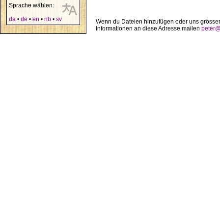
Sprache wählen:
da
•
de
•
en
•
nb
•
sv
Wenn du Dateien hinzufügen oder uns grösser
Informationen an diese Adresse mailen
peter@