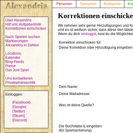
Personen
Szenarien
Brettspiele
Ko
Korrektionen einschick
Über Alexandria
Hilf uns: Aufgabenliste
Wir nehmen sehr gerne Hinzufügungen und Ko
Korrektionen einschicken
und es ist weitvon sicher, dass diese den tats
Wenn du dich
einloggst
, hast du die Möglichk
Nach Spielen suchen
Markierungen
Korrektion einschicken für:
Alexandria in Zahlen
Deine Korrektion oder Hinzufügung eingeben
Locations
Kalender
Blog-Feeds
Preise
Das Jost-Spiel
Uns kontaktieren
Privatsphärepolitik
Dein Name:
Deine Mailadresse:
Einloggen:
[Facebook]
Was ist deine Quelle?
[Google]
[Twitter]
[Steam]
[Discord]
Die Buchstabe
L
eingeben:
(für Spamsicherung)