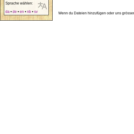
Sprache wählen:
da
•
de
•
en
•
nb
•
sv
Wenn du Dateien hinzufügen oder uns grösser