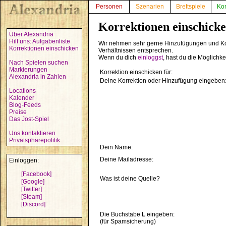
Personen
Szenarien
Brettspiele
Ko
Korrektionen einschick
Über Alexandria
Hilf uns: Aufgabenliste
Wir nehmen sehr gerne Hinzufügungen und Kor
Korrektionen einschicken
Verhältnissen entsprechen.
Wenn du dich
einloggst
, hast du die Möglichk
Nach Spielen suchen
Markierungen
Korrektion einschicken für:
Alexandria in Zahlen
Deine Korrektion oder Hinzufügung eingeben
Locations
Kalender
Blog-Feeds
Preise
Das Jost-Spiel
Uns kontaktieren
Privatsphärepolitik
Dein Name:
Deine Mailadresse:
Einloggen:
[Facebook]
Was ist deine Quelle?
[Google]
[Twitter]
[Steam]
[Discord]
Die Buchstabe
L
eingeben:
(für Spamsicherung)