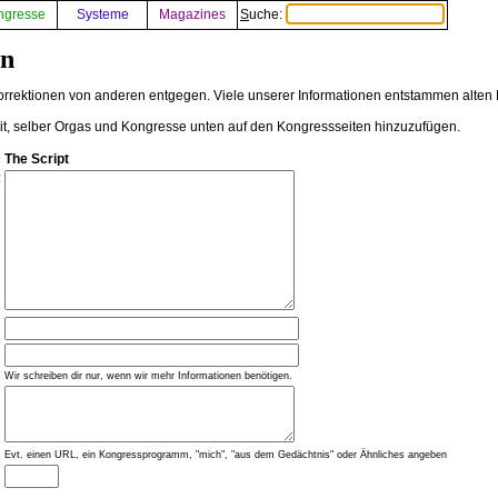
ngresse
Systeme
Magazines
Suche:
en
rektionen von anderen entgegen. Viele unserer Informationen entstammen alten K
eit, selber Orgas und Kongresse unten auf den Kongressseiten hinzuzufügen.
The Script
:
Wir schreiben dir nur, wenn wir mehr Informationen benötigen.
Evt. einen URL, ein Kongressprogramm, "mich", "aus dem Gedächtnis" oder Ähnliches angeben