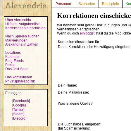
Personen
Szenarien
Brettspiele
Ko
Korrektionen einschick
Über Alexandria
Hilf uns: Aufgabenliste
Wir nehmen sehr gerne Hinzufügungen und Kor
Korrektionen einschicken
Verhältnissen entsprechen.
Wenn du dich
einloggst
, hast du die Möglichk
Nach Spielen suchen
Markierungen
Korrektion einschicken für:
Alexandria in Zahlen
Deine Korrektion oder Hinzufügung eingeben
Locations
Kalender
Blog-Feeds
Preise
Das Jost-Spiel
Uns kontaktieren
Privatsphärepolitik
Dein Name:
Deine Mailadresse:
Einloggen:
[Facebook]
Was ist deine Quelle?
[Google]
[Twitter]
[Steam]
[Discord]
Die Buchstabe
L
eingeben:
(für Spamsicherung)