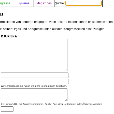
ngresse
Systeme
Magazines
Suche:
en
rektionen von anderen entgegen. Viele unserer Informationen entstammen alten K
eit, selber Orgas und Kongresse unten auf den Kongressseiten hinzuzufügen.
DJURISKA
:
Wir schreiben dir nur, wenn wir mehr Informationen benötigen.
Evt. einen URL, ein Kongressprogramm, "mich", "aus dem Gedächtnis" oder Ähnliches angeben