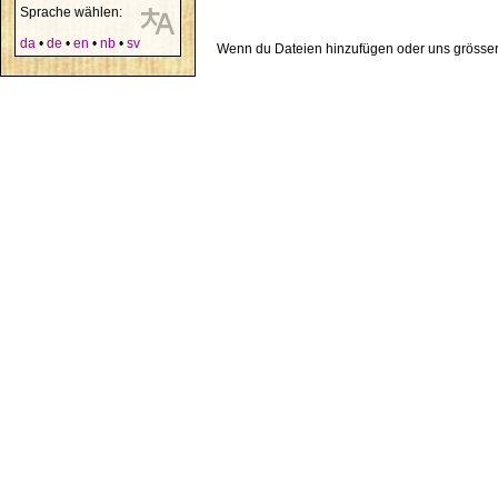
Sprache wählen:
da
•
de
•
en
•
nb
•
sv
Wenn du Dateien hinzufügen oder uns grösser