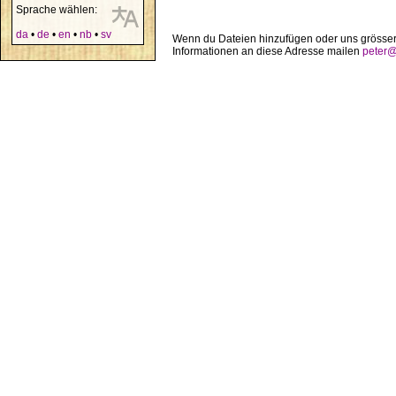
Sprache wählen:
da
•
de
•
en
•
nb
•
sv
Wenn du Dateien hinzufügen oder uns grösser
Informationen an diese Adresse mailen
peter@