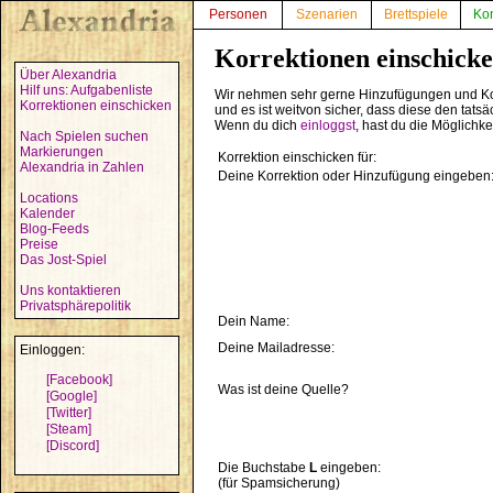
Personen
Szenarien
Brettspiele
Ko
Korrektionen einschick
Über Alexandria
Hilf uns: Aufgabenliste
Wir nehmen sehr gerne Hinzufügungen und Ko
Korrektionen einschicken
und es ist weitvon sicher, dass diese den tats
Wenn du dich
einloggst
, hast du die Möglichk
Nach Spielen suchen
Markierungen
Korrektion einschicken für:
Alexandria in Zahlen
Deine Korrektion oder Hinzufügung eingeben
Locations
Kalender
Blog-Feeds
Preise
Das Jost-Spiel
Uns kontaktieren
Privatsphärepolitik
Dein Name:
Deine Mailadresse:
Einloggen:
[Facebook]
Was ist deine Quelle?
[Google]
[Twitter]
[Steam]
[Discord]
Die Buchstabe
L
eingeben:
(für Spamsicherung)