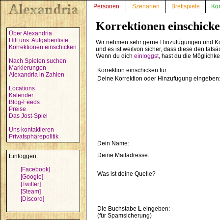
Personen
Szenarien
Brettspiele
Ko
Korrektionen einschick
Über Alexandria
Hilf uns: Aufgabenliste
Wir nehmen sehr gerne Hinzufügungen und Ko
Korrektionen einschicken
und es ist weitvon sicher, dass diese den tats
Wenn du dich
einloggst
, hast du die Möglichk
Nach Spielen suchen
Markierungen
Korrektion einschicken für:
Alexandria in Zahlen
Deine Korrektion oder Hinzufügung eingeben
Locations
Kalender
Blog-Feeds
Preise
Das Jost-Spiel
Uns kontaktieren
Privatsphärepolitik
Dein Name:
Deine Mailadresse:
Einloggen:
[Facebook]
Was ist deine Quelle?
[Google]
[Twitter]
[Steam]
[Discord]
Die Buchstabe
L
eingeben:
(für Spamsicherung)