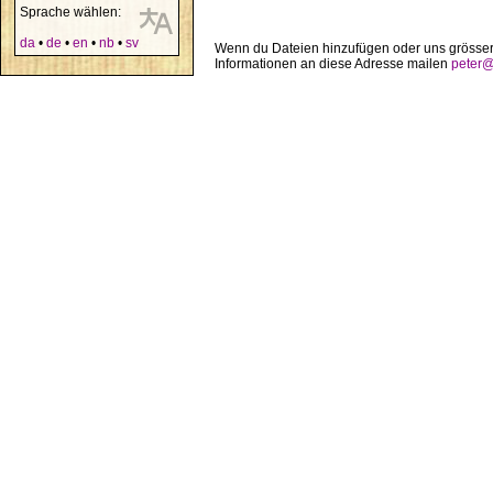
Sprache wählen:
da
•
de
•
en
•
nb
•
sv
Wenn du Dateien hinzufügen oder uns grösser
Informationen an diese Adresse mailen
peter@