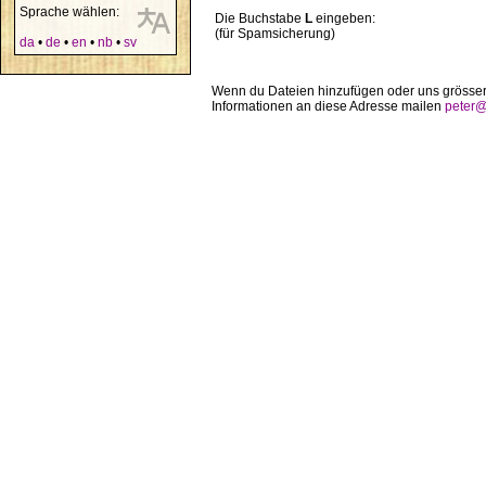
Sprache wählen:
Die Buchstabe
L
eingeben:
(für Spamsicherung)
da
•
de
•
en
•
nb
•
sv
Wenn du Dateien hinzufügen oder uns grösser
Informationen an diese Adresse mailen
peter@