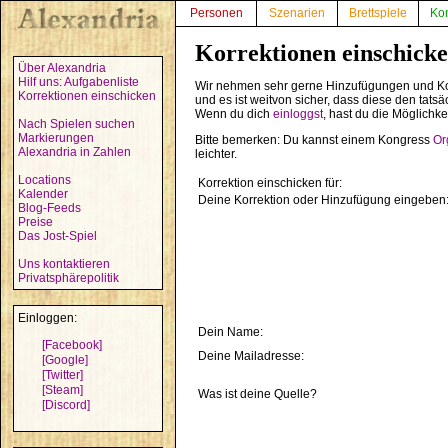
Personen
Szenarien
Brettspiele
Ko
Korrektionen einschick
Über Alexandria
Hilf uns: Aufgabenliste
Wir nehmen sehr gerne Hinzufügungen und Ko
Korrektionen einschicken
und es ist weitvon sicher, dass diese den tats
Wenn du dich
einloggst
, hast du die Möglichk
Nach Spielen suchen
Markierungen
Bitte bemerken: Du kannst einem Kongress
Or
Alexandria in Zahlen
leichter.
Locations
Korrektion einschicken für:
Kalender
Deine Korrektion oder Hinzufügung eingeben
Blog-Feeds
Preise
Das Jost-Spiel
Uns kontaktieren
Privatsphärepolitik
Einloggen:
Dein Name:
[Facebook]
Deine Mailadresse:
[Google]
[Twitter]
[Steam]
Was ist deine Quelle?
[Discord]