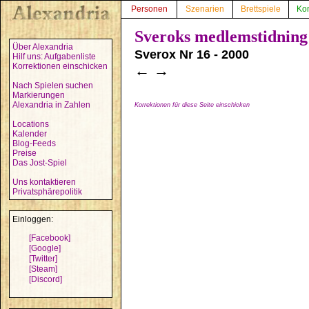
Personen
Szenarien
Brettspiele
Ko
Sveroks medlemstidning
Über Alexandria
Sverox Nr 16 - 2000
Hilf uns: Aufgabenliste
Korrektionen einschicken
←
→
Nach Spielen suchen
Markierungen
Alexandria in Zahlen
Korrektionen für diese Seite einschicken
Locations
Kalender
Blog-Feeds
Preise
Das Jost-Spiel
Uns kontaktieren
Privatsphärepolitik
Einloggen:
[Facebook]
[Google]
[Twitter]
[Steam]
[Discord]