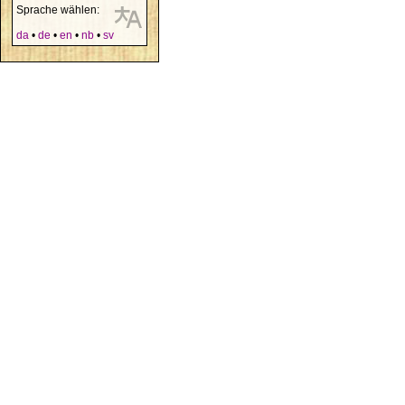
Sprache wählen:
da
•
de
•
en
•
nb
•
sv