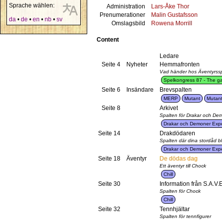
Sprache wählen:
Administration
Lars-Åke Thor
Prenumerationer
Malin Gustafsson
da
•
de
•
en
•
nb
•
sv
Omslagsbild
Rowena Morrill
Content
Ledare
Seite 4
Nyheter
Hemmafronten
Vad händer hos Äventyrss
Spelkongress 87 - The ga
Seite 6
Insändare
Brevspalten
MERP
Mutant
Mutant
Seite 8
Arkivet
Spalten för Drakar och De
Drakar och Demoner Expe
Seite 14
Drakdödaren
Spalten där dina stordåd bl
Drakar och Demoner Expe
Seite 18
Äventyr
De dödas dag
Ett äventyr till Chock
Chill
Seite 30
Information från S.A.V.E
Spalten för Chock
Chill
Seite 32
Tennhjältar
Spalten för tennfigurer