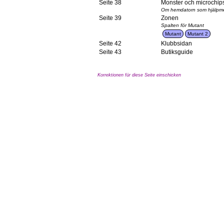
Seite 38
Monster och microchip
Om hemdatorn som hjälpmed
Seite 39
Zonen
Spalten för Mutant
Mutant
Mutant 2
Seite 42
Klubbsidan
Seite 43
Butiksguide
Korrektionen für diese Seite einschicken