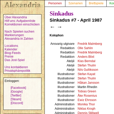
Personen
Szenarien
Brettspiele
Ko
Sinkadus
Über Alexandria
Sinkadus #7 - April 1987
Hilf uns: Aufgabenliste
Korrektionen einschicken
←
→
Nach Spielen suchen
Markierungen
Kolophon
Alexandria in Zahlen
Ansvarig utgivare
Fredrik Malmberg
Locations
Redaktion
Olle Sahlin
Kalender
Redaktion
Fredrik Malmberg
Blog-Feeds
Preise
Redaktion
Anders Blixt
Das Jost-Spiel
Ateljé
Klas Berndal
Ateljé
Stefan Thulin
Uns kontaktieren
Ateljé
Nils Gulliksson
Privatsphärepolitik
Illustrationer
Stefan Kayat
Illustrationer
Stefan Thulin
Einloggen:
Illustrationer
Håkan Jansson
Illustrationer
Martin Rhedin
[Facebook]
Illustrationer
Tobias Green
[Google]
[Twitter]
Illustrationer
Åke Rosenius
[Steam]
Illustrationer
Ewiz Ehrsson
[Discord]
Administration
Monika Thor
Administration
Niklas Krogh
Administration
Dennis Stillwell