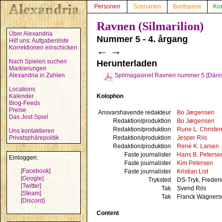
Personen
Szenarien
Brettspiele
Ko
Ravnen (Silmarilion)
Über Alexandria
Nummer 5 - 4. årgang
Hilf uns: Aufgabenliste
Korrektionen einschicken
←
→
Nach Spielen suchen
Herunterladen
Markierungen
Alexandria in Zahlen
Spilmagasinet Ravnen nummer 5 [Däni
Locations
Kolophon
Kalender
Blog-Feeds
Preise
Ansvarshavende redakteur
Bo Jørgensen
Das Jost-Spiel
Redaktion/produktion
Bo Jørgensen
Redaktion/produktion
Rune L. Christe
Uns kontaktieren
Redaktion/produktion
Jesper Riis
Privatsphärepolitik
Redaktion/produktion
René K. Larsen
Faste journalister
Hans B. Peterse
Einloggen:
Faste journalister
Kim Petersen
[Facebook]
Faste journalister
Kristian List
[Google]
Tryksted
DS-Tryk, Frederi
[Twitter]
Tak
Svend Riis
[Steam]
Tak
Franck Wagners
[Discord]
Content