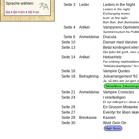
Sprache wählen:
Seite 3
Leder
Leders in the Night
Leders in the night
da
•
de
•
en
•
nb
•
sv
Exchanging textes
lovin' at first sight
Bah Bah, Bah Bahbabb
Seite 4
Artikel
Vampyrens Oprindel
Sammensurium fra Politi
Seite 6
Anmeldelse
Dracula
Seite 10
Danser med Varulve
Seite 13
Betal kontingent elle
Det lyder lidt groft, men
Seite 14
Artikel
HekseHetz
Fra omkring middelaldere
"fritidsbeskæftigelse" fo
Seite 16
Vampire Quotes
Seite 18
Betragtning
Julearrangement '92
Ja, så blev det Jul igen 
Silmarilions Julearran
Seite 21
Anmeldelse
Vampire Cronicles
Seite 24
I smeltedigen
Et nyt rollespil er i diss
Seite 26
En Grusom Mistanke
Seite 27
Eventyr for åben sk
Seite 28
Brevkasse
Kassen
Seite 30
Wutz Goin On
High Noon