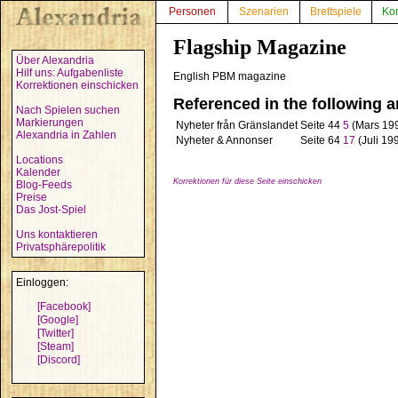
Personen
Szenarien
Brettspiele
Ko
Flagship Magazine
Über Alexandria
Hilf uns: Aufgabenliste
English PBM magazine
Korrektionen einschicken
Referenced in the following ar
Nach Spielen suchen
Markierungen
Nyheter från Gränslandet
Seite 44
5
(Mars 19
Alexandria in Zahlen
Nyheter & Annonser
Seite 64
17
(Juli 19
Locations
Kalender
Korrektionen für diese Seite einschicken
Blog-Feeds
Preise
Das Jost-Spiel
Uns kontaktieren
Privatsphärepolitik
Einloggen:
[Facebook]
[Google]
[Twitter]
[Steam]
[Discord]