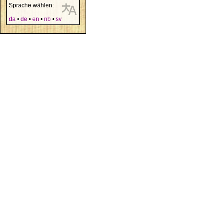
Sprache wählen:
da
•
de
•
en
•
nb
•
sv