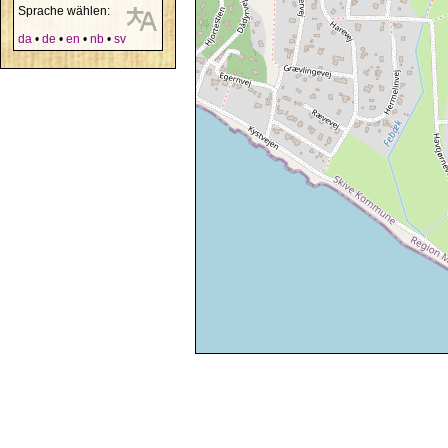
Sprache wählen:
da
•
de
•
en
•
nb
•
sv