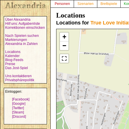
Personen
Szenarien
Brettspiele
Ko
Locations
Über Alexandria
Locations for
True Love Initia
Hilf uns: Aufgabenliste
Korrektionen einschicken
+
Nach Spielen suchen
Markierungen
Alexandria in Zahlen
−
Locations
Kalender
Blog-Feeds
Preise
Das Jost-Spiel
Uns kontaktieren
Privatsphärepolitik
Einloggen:
[Facebook]
[Google]
[Twitter]
[Steam]
[Discord]