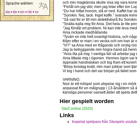
och min magkänsla skulle visa sig vara korre
Sprache wählen:
“Förlåt om jag stör, men jag letar efter Ion Lu
“Du har hittat honom, slå er ned. Kaffet har s
da
•
de
•
en
•
nb
•
sv
“Sorokin. Nej, tack. Inget kaffe.” svarade kv
“Så vad för er till min detektivbyrå fru Sorok
“Snälla kalla mig för Ania. Det hela är lite p
“Jag förstår ert problem. Ni kan inte leva me
Ania nickade medhållande.
“Tyvärr en inte helt ovanligt historia, och någo
följer efter er man i en vecka och om han är ot
“Vi?” sa Ania med en frågande och orolig röst.
Jag la betryggande min högra hand på henn
“Ania lita på mig. I vanliga fall så arbetar j
Ania tittade mig i ögonen. Hennes ögon var k
öppnade handväskan och tog fram ett kuvert m
“Börja torsdag kväll, min man jobbar som tjä
Vi tog i hand och det var början på fallet so
VARNING:
Noir är ett rollspel som utspelar sig i en mör
anpassat för en målgrupp i 13-årsåldern så ä
känsliga personer oavsett ålder att spela dett
Hier gespielt worden
SävConline (2020)
Links
Inspelat spelpass från Sävspels youtu