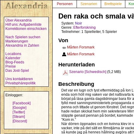
Personen
Szenarien
Brettspiele
Ko
Den raka och smala v
Über Alexandria
System:
Noir
Hilf uns: Aufgabenliste
Genre:
Efterforskning
Korrektionen einschicken
Teilnehmer: 1 Spielleiter, 5 Spieler
Nach Spielen suchen
Von
Markierungen
Alexandria in Zahlen
Mårten Forsmark
✏️
Locations
Mårten Forsmark
Kalender
Blog-Feeds
Herunterladen
Preise
Das Jost-Spiel
Szenario [Schwedisch]
(5,2 MB)
Uns kontaktieren
Privatsphärepolitik
Beschreibung
Det var en lugn och tyst eftermiddag på Ion 
enda som höll mig vaken var det nattsvarta ka
Einloggen:
börjat på läsa gamla dagstidningar bara för 
fylld med sanningsministeriets propaganda om
[Facebook]
penna och tittade ut genom fönstret. Det regna
[Google]
hade redan skickat hem min sekreterare Mirna
[Twitter]
släppte genast pennan på bordet, kammade sn
[Steam]
“Kom in.”
[Discord]
När dörren öppnades och en kvinna klev in vi
vacker, inte på det sätt en filmstjärna är vac
så kunde jag på hennes hållning avgöra att h