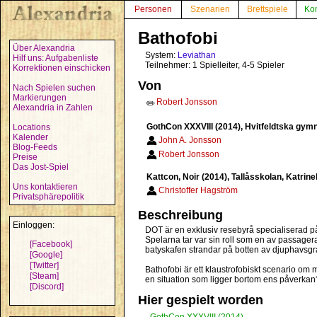
Personen
Szenarien
Brettspiele
Ko
Bathofobi
Über Alexandria
System:
Leviathan
Hilf uns: Aufgabenliste
Teilnehmer: 1 Spielleiter, 4-5 Spieler
Korrektionen einschicken
Von
Nach Spielen suchen
Markierungen
Robert Jonsson
✏️
Alexandria in Zahlen
GothCon XXXVIII (2014), Hvitfeldtska gym
Locations
Kalender
John A. Jonsson
Blog-Feeds
Robert Jonsson
Preise
Das Jost-Spiel
Kattcon, Noir (2014), Tallåsskolan, Katri
Uns kontaktieren
Christoffer Hagström
Privatsphärepolitik
Beschreibung
Einloggen:
DOT är en exklusiv resebyrå specialiserad på l
Spelarna tar var sin roll som en av passager
[Facebook]
batyskafen strandar på botten av djuphavsgr
[Google]
[Twitter]
Bathofobi är ett klaustrofobiskt scenario om
[Steam]
en situation som ligger bortom ens påverkan? I
[Discord]
Hier gespielt worden