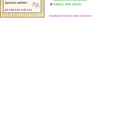
GothCon XXXVIII (2014)
Sprache wählen:
♻
Kattcon, Noir (2014)
da
•
de
•
en
•
nb
•
sv
Korrektionen für diese Seite einschicken