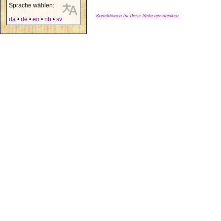
Sprache wählen:
Korrektionen für diese Seite einschicken
da
•
de
•
en
•
nb
•
sv