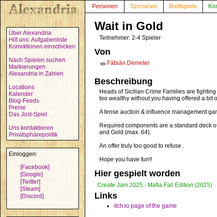
Personen
Szenarien
Brettspiele
Ko
Wait in Gold
Über Alexandria
Teilnehmer: 2-4 Spieler
Hilf uns: Aufgabenliste
Korrektionen einschicken
Von
Nach Spielen suchen
Fábián Demeter
✏️
Markierungen
Alexandria in Zahlen
Beschreibung
Locations
Heads of Sicilian Crime Families are fighting 
Kalender
too wealthy without you having offered a bit of 
Blog-Feeds
Preise
A tense auction & influence management game
Das Jost-Spiel
Required components are a standard deck of 
Uns kontaktieren
and Gold (max. 64).
Privatsphärepolitik
An offer truly too good to refuse..
Einloggen:
Hope you have fun!!
[Facebook]
Hier gespielt worden
[Google]
[Twitter]
Create Jam 2025 - Mafia Fall Edition (2025)
[Steam]
Links
[Discord]
itch.io page of the game