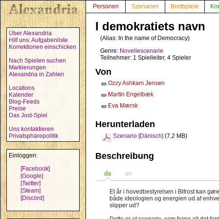
Personen
Szenarien
Brettspiele
Ko
I demokratiets navn
Über Alexandria
(Alias:
In the name of Democracy
)
Hilf uns: Aufgabenliste
Korrektionen einschicken
Genre:
Novellescenarie
Teilnehmer: 1 Spielleiter, 4 Spieler
Nach Spielen suchen
Markierungen
Von
Alexandria in Zahlen
Ozzy Ashkam Jensen
✏️
Locations
Martin Engelbæk
Kalender
✏️
Blog-Feeds
Eva Mærsk
✏️
Preise
Das Jost-Spiel
Herunterladen
Uns kontaktieren
Privatsphärepolitik
Szenario [Dänisch]
(7,2 MB)
Beschreibung
Einloggen:
[Facebook]
da
en
[Google]
[Twitter]
[Steam]
Et år i hovedbestyrelsen i Bifrost kan gø
[Discord]
både ideologien og energien ud af enhver
slipper ud?