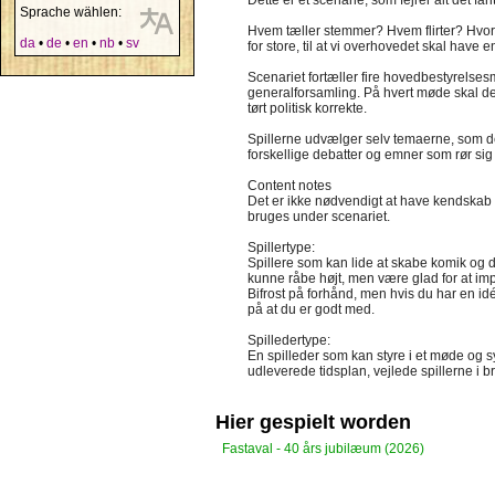
Dette er et scenarie, som fejrer alt det fa
Sprache wählen:
Hvem tæller stemmer? Hvem flirter? Hvor 
da
•
de
•
en
•
nb
•
sv
for store, til at vi overhovedet skal have
Scenariet fortæller fire hovedbestyrelse
generalforsamling. På hvert møde skal der
tørt politisk korrekte.
Spillerne udvælger selv temaerne, som de 
forskellige debatter og emner som rør sig i
Content notes
Det er ikke nødvendigt at have kendskab ti
bruges under scenariet.
Spillertype:
Spillere som kan lide at skabe komik og d
kunne råbe højt, men være glad for at imp
Bifrost på forhånd, men hvis du har en id
på at du er godt med.
Spilledertype:
En spilleder som kan styre i et møde og s
udleverede tidsplan, vejlede spillerne i b
Hier gespielt worden
Fastaval - 40 års jubilæum (2026)