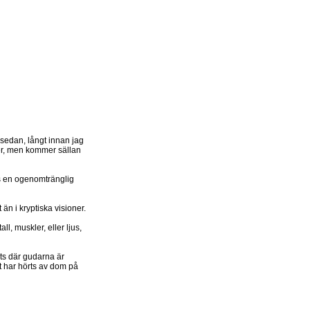
 sedan, långt innan jag
er, men kommer sällan
nns en ogenomtränglig
än i kryptiska visioner.
l, muskler, eller ljus,
ats där gudarna är
t har hörts av dom på