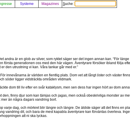
ngresse
Systeme
Magazines
Suche:
et andra är en glob av silver, som ryktet säger ser det ingen annan kan. “För länge
n första generationen oss med den här vägen. Äventyrare försöker ibland följa eft
tt er den utrustning vi kan. Våra tankar går med er.”
 För innevånarna är världen en fientlig plats. Dom vet att långt öster och väster fi
och söder ligger vidsträckta områden vildmark.
ckte dom till liv efter en svår kataklysm, men sen dess har ingen hört av dom annat 
t den, finns djur som kan tämjas och jagas, men också obeskrivliga monster av metal
t mer än några dagars vandring bort.
pp varje dag, och mörkret blir längre och längre. De äldste säger att det finns en pl
lång vandring dit, och bara de mest kapabla äventyrare kan förväntas överleva. Inge
 förhoppningen att ni ska lyckas.