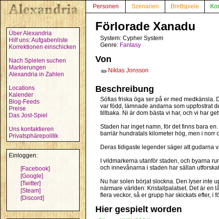
Personen
Szenarien
Brettspiele
Ko
Förlorade Xanadu
Über Alexandria
System: Cypher System
Hilf uns: Aufgabenliste
Genre:
Fantasy
Korrektionen einschicken
Von
Nach Spielen suchen
Markierungen
Niklas Jonsson
✏️
Alexandria in Zahlen
Beschreibung
Locations
Kalender
Sófias friska öga ser på er med medkänsla. D
Blog-Feeds
var född, lämnade andarna som uppfostrat de
Preise
tillbaka. Ni är dom bästa vi har, och vi har ge
Das Jost-Spiel
Staden har inget namn, för det finns bara en.
Uns kontaktieren
barriär hundratals kilometer hög, men i norr 
Privatsphärepolitik
Deras tidigaste legender säger att gudarna vä
Einloggen:
I vildmarkerna utanför staden, och byarna run
och innevånarna i staden har sällan utforska
[Facebook]
[Google]
Nu har solen börjat slockna. Den lyser inte u
[Twitter]
närmare världen: Kristallpalatset. Det är en 
[Steam]
flera veckor, så er grupp har skickats efter, i
[Discord]
Hier gespielt worden