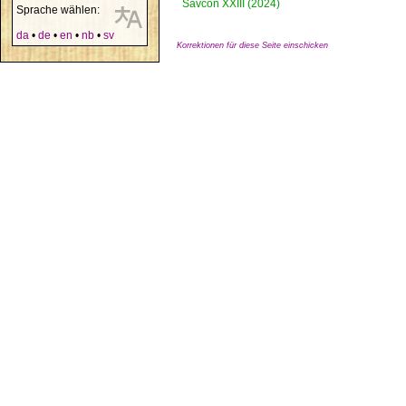
Sävcon XXIII (2024)
Sprache wählen:
da
•
de
•
en
•
nb
•
sv
Korrektionen für diese Seite einschicken