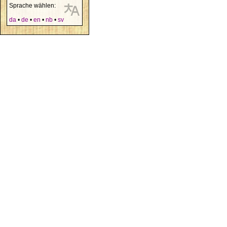
Sprache wählen:
da
•
de
•
en
•
nb
•
sv