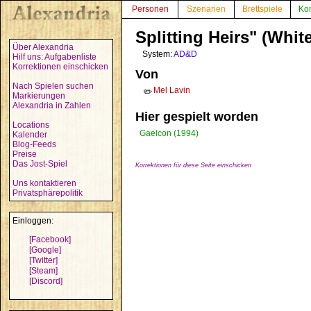
Personen
Szenarien
Brettspiele
Ko
Splitting Heirs" (White
Über Alexandria
System:
AD&D
Hilf uns: Aufgabenliste
Korrektionen einschicken
Von
Nach Spielen suchen
Mel Lavin
✏️
Markierungen
Alexandria in Zahlen
Hier gespielt worden
Locations
Gaelcon (1994)
Kalender
Blog-Feeds
Preise
Das Jost-Spiel
Korrektionen für diese Seite einschicken
Uns kontaktieren
Privatsphärepolitik
Einloggen:
[Facebook]
[Google]
[Twitter]
[Steam]
[Discord]