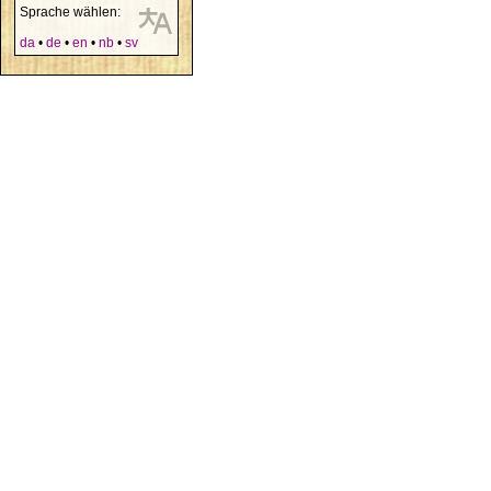
Sprache wählen:
da
•
de
•
en
•
nb
•
sv