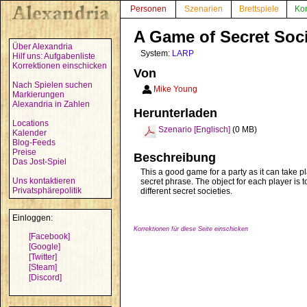
Personen
Szenarien
Brettspiele
Ko
A Game of Secret Soci
Über Alexandria
System:
LARP
Hilf uns: Aufgabenliste
Korrektionen einschicken
Von
Nach Spielen suchen
Mike Young
Markierungen
Alexandria in Zahlen
Herunterladen
Locations
Szenario [Englisch]
(0 MB)
Kalender
Blog-Feeds
Preise
Beschreibung
Das Jost-Spiel
This a good game for a party as it can take 
Uns kontaktieren
secret phrase. The object for each player is 
Privatsphärepolitik
different secret societies.
Einloggen:
Korrektionen für diese Seite einschicken
[Facebook]
[Google]
[Twitter]
[Steam]
[Discord]