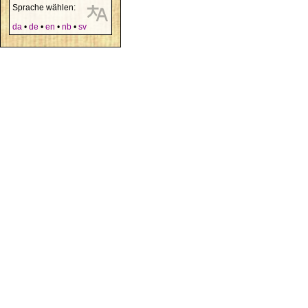
Sprache wählen:
da
•
de
•
en
•
nb
•
sv