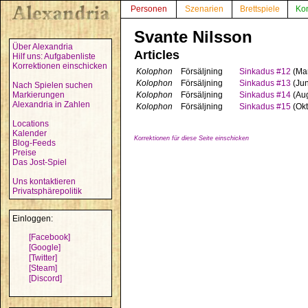
Personen
Szenarien
Brettspiele
Ko
Svante Nilsson
Über Alexandria
Articles
Hilf uns: Aufgabenliste
Korrektionen einschicken
Kolophon
Försäljning
Sinkadus #12
(Ma
Kolophon
Försäljning
Sinkadus #13
(Jun
Nach Spielen suchen
Markierungen
Kolophon
Försäljning
Sinkadus #14
(Aug
Alexandria in Zahlen
Kolophon
Försäljning
Sinkadus #15
(Okt
Locations
Kalender
Korrektionen für diese Seite einschicken
Blog-Feeds
Preise
Das Jost-Spiel
Uns kontaktieren
Privatsphärepolitik
Einloggen:
[Facebook]
[Google]
[Twitter]
[Steam]
[Discord]