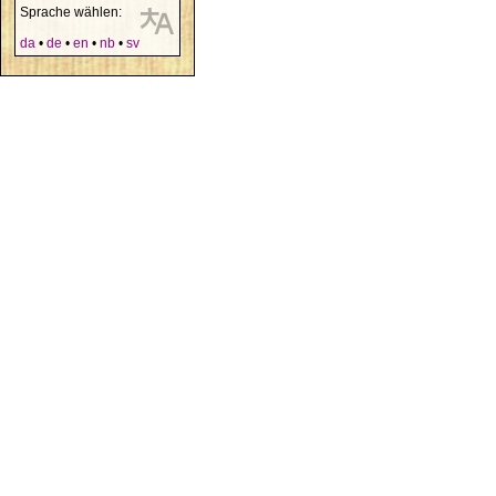
Sprache wählen:
da
•
de
•
en
•
nb
•
sv