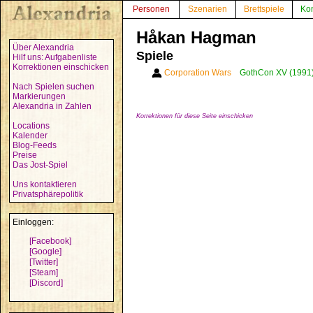
Personen
Szenarien
Brettspiele
Ko
Håkan Hagman
Über Alexandria
Spiele
Hilf uns: Aufgabenliste
Korrektionen einschicken
Corporation Wars
GothCon XV (1991
Nach Spielen suchen
Markierungen
Alexandria in Zahlen
Korrektionen für diese Seite einschicken
Locations
Kalender
Blog-Feeds
Preise
Das Jost-Spiel
Uns kontaktieren
Privatsphärepolitik
Einloggen:
[Facebook]
[Google]
[Twitter]
[Steam]
[Discord]