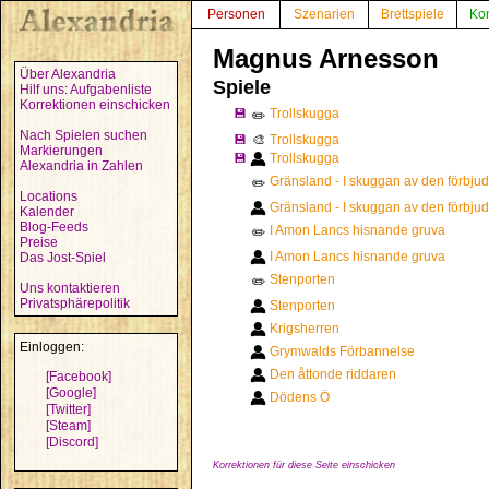
Personen
Szenarien
Brettspiele
Ko
Magnus Arnesson
Über Alexandria
Spiele
Hilf uns: Aufgabenliste
Korrektionen einschicken
💾
Trollskugga
✏️
Nach Spielen suchen
💾
🎨
Trollskugga
Markierungen
💾
Trollskugga
Alexandria in Zahlen
Gränsland - I skuggan av den förbju
✏️
Locations
Gränsland - I skuggan av den förbju
Kalender
Blog-Feeds
I Amon Lancs hisnande gruva
✏️
Preise
I Amon Lancs hisnande gruva
Das Jost-Spiel
Stenporten
✏️
Uns kontaktieren
Privatsphärepolitik
Stenporten
Krigsherren
Einloggen:
Grymwalds Förbannelse
Den åttonde riddaren
[Facebook]
[Google]
Dödens Ö
[Twitter]
[Steam]
[Discord]
Korrektionen für diese Seite einschicken