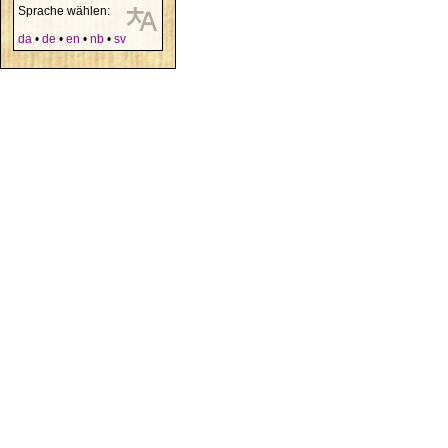
Sprache wählen:
da
•
de
•
en
•
nb
•
sv