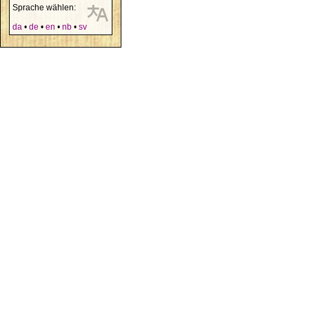
Sprache wählen:
da
•
de
•
en
•
nb
•
sv