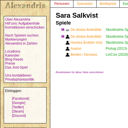
Personen
Szenarien
Brettspiele
Ko
Sara Salkvist
Über Alexandria
Spiele
Hilf uns: Aufgabenliste
Korrektionen einschicken
💾
De dödas festmåltid
Stockholms Sp
✏️
Nach Spielen suchen
💾
De dödas festmåltid
Stockholms Sp
Markierungen
Hundra årstider höst
Stockholms Sp
Alexandria in Zahlen
Avalon
Prolog (2013)
Locations
Besten i Genawa
LinCon (2026
Kalender
Blog-Feeds
Preise
Das Jost-Spiel
Korrektionen für diese Seite einschicken
Uns kontaktieren
Privatsphärepolitik
Einloggen:
[Facebook]
[Google]
[Twitter]
[Steam]
[Discord]