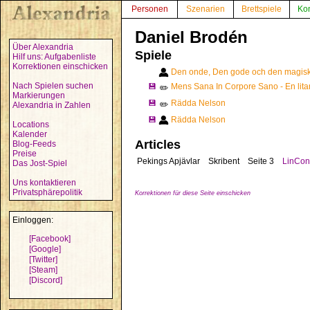
Personen
Szenarien
Brettspiele
Ko
Daniel Brodén
Über Alexandria
Spiele
Hilf uns: Aufgabenliste
Korrektionen einschicken
Den onde, Den gode och den magiske
Nach Spielen suchen
💾
Mens Sana In Corpore Sano - En litan
✏️
Markierungen
💾
Rädda Nelson
✏️
Alexandria in Zahlen
💾
Rädda Nelson
Locations
Kalender
Articles
Blog-Feeds
Preise
Pekings Apjävlar
Skribent
Seite 3
LinCon
Das Jost-Spiel
Uns kontaktieren
Privatsphärepolitik
Korrektionen für diese Seite einschicken
Einloggen:
[Facebook]
[Google]
[Twitter]
[Steam]
[Discord]