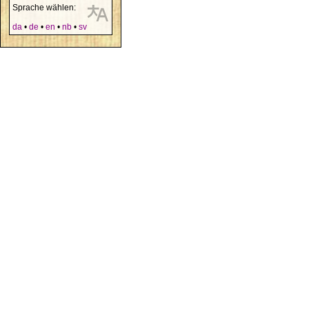
Sprache wählen:
da
•
de
•
en
•
nb
•
sv