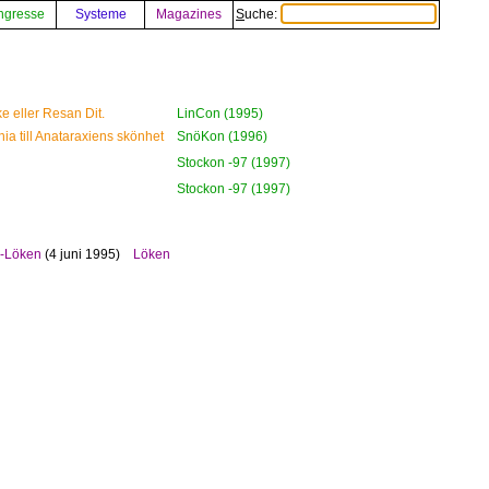
ngresse
Systeme
Magazines
Suche:
 eller Resan Dit.
LinCon (1995)
ia till Anataraxiens skönhet
SnöKon (1996)
Stockon -97 (1997)
Stockon -97 (1997)
-Löken
(4 juni 1995)
Löken