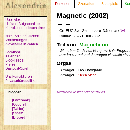
Personen
Szenarien
Brettspiele
Ko
Magnetic (2002)
Über Alexandria
←
→
Hilf uns: Aufgabenliste
Korrektionen einschicken
Ort: EUC Syd, Sønderborg, Dänemark
🗺️
Nach Spielen suchen
Datum: 12. - 21. Juli 2002
Markierungen
Teil von:
Magneticon
Alexandria in Zahlen
Wir haben für diesen Kongress kein Programm
Locations
usw basierend und deswegen vielleicht nicht
Kalender
Blog-Feeds
Orgas
Preise
Das Jost-Spiel
Arrangør
Leo Knøsgaard
Arrangør
Steen Alcor
Uns kontaktieren
Privatsphärepolitik
Einloggen:
Korrektionen für diese Seite einschicken
[Facebook]
[Google]
[Twitter]
[Steam]
[Discord]