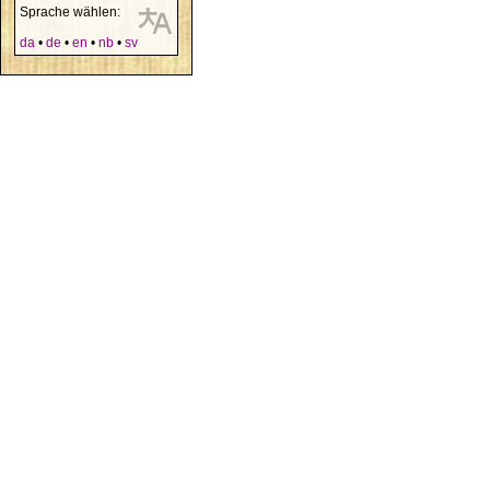
Sprache wählen:
da
•
de
•
en
•
nb
•
sv