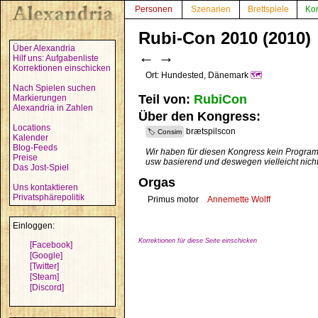
Personen
Szenarien
Brettspiele
Ko
Rubi-Con 2010 (2010)
Über Alexandria
←
→
Hilf uns: Aufgabenliste
Korrektionen einschicken
Ort: Hundested, Dänemark
🗺️
Nach Spielen suchen
Teil von:
RubiCon
Markierungen
Alexandria in Zahlen
Über den Kongress:
Locations
brætspilscon
Consim
Kalender
Blog-Feeds
Wir haben für diesen Kongress kein Programm
Preise
usw basierend und deswegen vielleicht nicht
Das Jost-Spiel
Orgas
Uns kontaktieren
Privatsphärepolitik
Primus motor
Annemette Wolff
Einloggen:
Korrektionen für diese Seite einschicken
[Facebook]
[Google]
[Twitter]
[Steam]
[Discord]