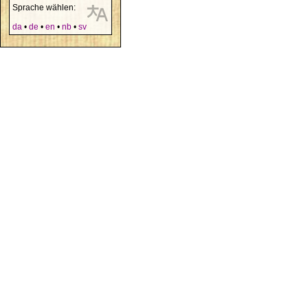
Sprache wählen:
da
•
de
•
en
•
nb
•
sv