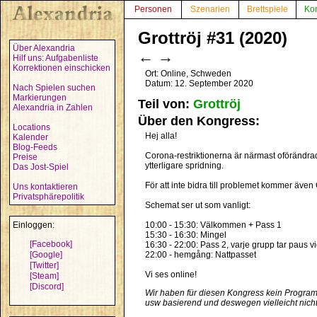
Personen
Szenarien
Brettspiele
Ko
Grottröj #31 (2020)
Über Alexandria
←
→
Hilf uns: Aufgabenliste
Korrektionen einschicken
Ort: Online, Schweden
Datum: 12. September 2020
Nach Spielen suchen
Markierungen
Teil von:
Grottröj
Alexandria in Zahlen
Über den Kongress:
Locations
Hej alla!
Kalender
Blog-Feeds
Corona-restriktionerna är närmast oförändrade
Preise
ytterligare spridning.
Das Jost-Spiel
För att inte bidra till problemet kommer även 
Uns kontaktieren
Privatsphärepolitik
Schemat ser ut som vanligt:
Einloggen:
10:00 - 15:30: Välkommen + Pass 1
15:30 - 16:30: Mingel
[Facebook]
16:30 - 22:00: Pass 2, varje grupp tar paus v
[Google]
22:00 - hemgång: Nattpasset
[Twitter]
Vi ses online!
[Steam]
[Discord]
Wir haben für diesen Kongress kein Programm
usw basierend und deswegen vielleicht nicht