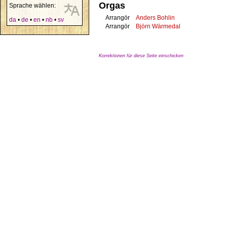
Orgas
Sprache wählen:
Arrangör
Anders Bohlin
da
•
de
•
en
•
nb
•
sv
Arrangör
Björn Wärmedal
Korrektionen für diese Seite einschicken