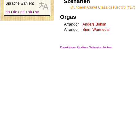
Szenarien
Sprache wählen:
Dungeon Crawl Classics (Grottröj #17)
da
•
de
•
en
•
nb
•
sv
Orgas
Arrangör
Anders Bohlin
Arrangör
Björn Wärmedal
Korrektionen für diese Seite einschicken