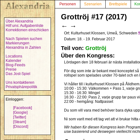
Personen
Szenarien
Brettspiele
Ko
Grottröj #17 (2017)
Über Alexandria
←
→
Hilf uns: Aufgabenliste
Korrektionen einschicken
Ort: Kulturhuset Klossen, Umeå, Schweden

Nach Spielen suchen
Datum: 18. - 19. Februar 2017
Markierungen
Teil von:
Grottröj
Alexandria in Zahlen
Über den Kongress:
Locations
Kalender
Lördagen den 18 februari är nästa installation
Blog-Feeds
Preise
För dig som inte är bekant med konceptet så
Das Jost-Spiel
rollspel som spelades under 70-talet och en 
Uns kontaktieren
Vi håller till i kulturhuset Klossen på Ålidhe
Privatsphärepolitik
10:00 - 15:30: Välkommen + Pass 1, varje gr
15:30 - 16:30: Mingel
16:30 - 22:00: Pass 2, varje grupp tar paus v
Einloggen:
22:00 - hemgång: Nattpasset
[Facebook]
Du som vill vara med behöver bara dyka upp. 
[Google]
[Twitter]
Ni som varit med ett tag vet att vi brukar hit
[Steam]
[Discord]
Wir haben für diesen Kongress kein Programm
usw basierend und deswegen vielleicht nicht