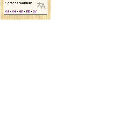
Sprache wählen:
da
•
de
•
en
•
nb
•
sv