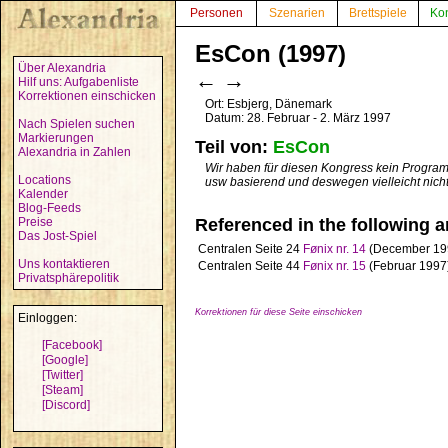
Personen
Szenarien
Brettspiele
Ko
EsCon (1997)
Über Alexandria
←
→
Hilf uns: Aufgabenliste
Korrektionen einschicken
Ort: Esbjerg, Dänemark
Datum: 28. Februar - 2. März 1997
Nach Spielen suchen
Markierungen
Teil von:
EsCon
Alexandria in Zahlen
Wir haben für diesen Kongress kein Programm
Locations
usw basierend und deswegen vielleicht nicht
Kalender
Blog-Feeds
Preise
Referenced in the following ar
Das Jost-Spiel
Centralen
Seite 24
Fønix nr. 14
(December 19
Uns kontaktieren
Centralen
Seite 44
Fønix nr. 15
(Februar 1997
Privatsphärepolitik
Korrektionen für diese Seite einschicken
Einloggen:
[Facebook]
[Google]
[Twitter]
[Steam]
[Discord]