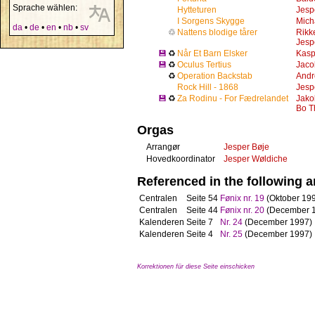
Sprache wählen:
Hytteturen
Jesp
I Sorgens Skygge
Mich
da
•
de
•
en
•
nb
•
sv
♲
Nattens blodige tårer
Rikk
Jesp
💾
♻
Når Et Barn Elsker
Kasp
💾
♻
Oculus Tertius
Jaco
♻
Operation Backstab
Andr
Rock Hill - 1868
Jesp
💾
♻
Za Rodinu - For Fædrelandet
Jako
Bo T
Orgas
Arrangør
Jesper Bøje
Hovedkoordinator
Jesper Wøldiche
Referenced in the following ar
Centralen
Seite 54
Fønix nr. 19
(Oktober 19
Centralen
Seite 44
Fønix nr. 20
(December 
Kalenderen
Seite 7
Nr. 24
(December 1997)
Kalenderen
Seite 4
Nr. 25
(December 1997)
Korrektionen für diese Seite einschicken