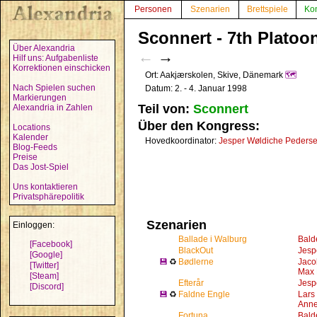
Personen
Szenarien
Brettspiele
Ko
Sconnert - 7th Platoon
Über Alexandria
←
→
Hilf uns: Aufgabenliste
Korrektionen einschicken
Ort: Aakjærskolen, Skive, Dänemark
🗺️
Nach Spielen suchen
Datum: 2. - 4. Januar 1998
Markierungen
Teil von:
Sconnert
Alexandria in Zahlen
Über den Kongress:
Locations
Kalender
Hovedkoordinator:
Jesper Wøldiche Peders
Blog-Feeds
Preise
Das Jost-Spiel
Uns kontaktieren
Privatsphärepolitik
Szenarien
Einloggen:
Ballade i Walburg
Bald
[Facebook]
BlackOut
Jesp
[Google]
💾
♻
Bødlerne
Jaco
[Twitter]
Max 
[Steam]
Efterår
Jesp
[Discord]
💾
♻
Faldne Engle
Lars 
Anne
Fortuna
Bald